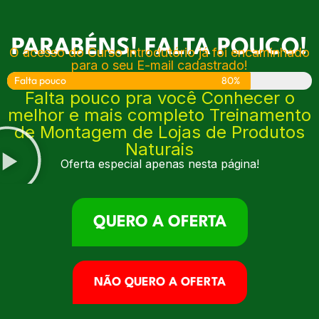
PARABÉNS! FALTA POUCO!
O acesso do Curso Introdutório já foi encaminhado
para o seu E-mail cadastrado!
Falta pouco
80%
Falta pouco pra você Conhecer o
melhor e mais completo Treinamento
de Montagem de Lojas de Produtos
Naturais
Oferta especial apenas nesta página!
QUERO A OFERTA
NÃO QUERO A OFERTA