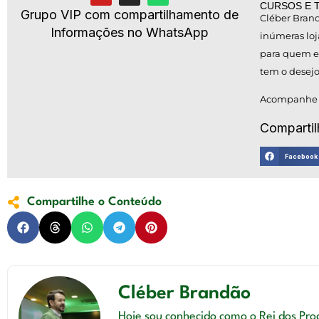
CURSOS E 
Grupo VIP com compartilhamento de
Cléber Brand
Informações no WhatsApp
inúmeras loj
para quem es
tem o desejo
Acompanhe na
Compartil
Facebook
Compartilhe o Conteúdo
Cléber Brandão
Hoje sou conhecido como o Rei dos Pro