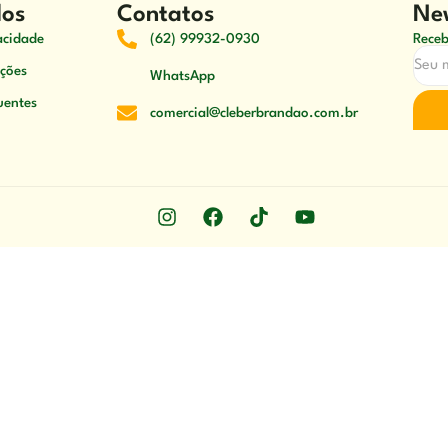
dos
Contatos
New
vacidade
(62) 99932-0930
Receb
ções
WhatsApp
uentes
comercial@cleberbrandao.com.br