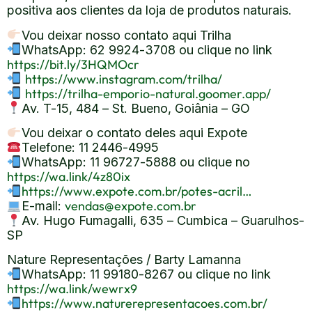
positiva aos clientes da loja de produtos naturais.
Vou deixar nosso contato aqui Trilha
WhatsApp: 62 9924-3708 ou clique no link
https://bit.ly/3HQMOcr
https://www.instagram.com/trilha/
https://trilha-emporio-natural.goomer.app/
Av. T-15, 484 – St. Bueno, Goiânia – GO
Vou deixar o contato deles aqui Expote
Telefone: 11 2446-4995
WhatsApp: 11 96727-5888 ou clique no
https://wa.link/4z80ix
https://www.expote.com.br/potes-acril…
vendas@expote.com.br
E-mail:
Av. Hugo Fumagalli, 635 – Cumbica – Guarulhos-
SP
Nature Representações / Barty Lamanna
WhatsApp: 11 99180-8267 ou clique no link
https://wa.link/wewrx9
https://www.naturerepresentacoes.com.br/